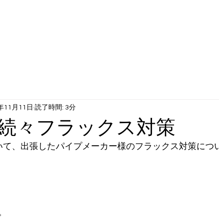
工サービス
動画ギャラリー
当社について
企業沿革
0年11月11日
読了時間: 3分
】続々フラックス対策
いて、出張したパイプメーカー様のフラックス対策につ
。