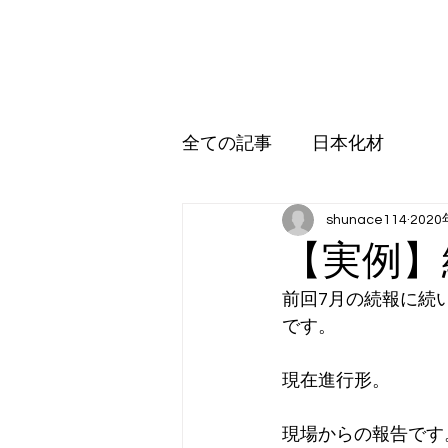
日本化材株式会社
ホーム
環境事業
営業品目
アップル販売
受託加
全ての記事
日本化材
shunace114
202
【実例
前回7月の続報に続
です。
現在進行形。
現場からの報告です