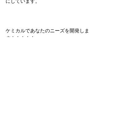
にしています。
ケミカルであなたのニーズを開発しま
す！！！！！
「洗浄工程」って面白い！！！
https://premium.ipros.jp/nkazai/produ
ct/category/42804/
すべて表示
最新記事