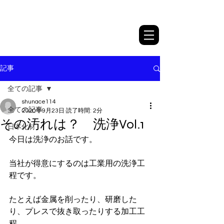
日本化材株式会社
記事
全ての記事
shunace114
全ての記事
2020年9月23日
読了時間: 2分
その汚れは？ 洗浄Vol.1
日本化材
今日は洗浄のお話です。
当社が得意にするのは工業用の洗浄工
程です。
たとえば金属を削ったり、研磨した
り、プレスで抜き取ったりする加工工
程。