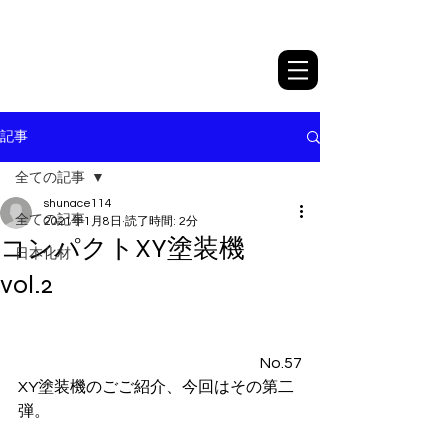
日本化材株式会社
記事
全ての記事
shunace114
全ての記事
2021年1月8日
読了時間: 2分
コンパクトXY塗装機
日本化材
vol.2
No.57
XY塗装機のごご紹介、今回はその第二
弾。