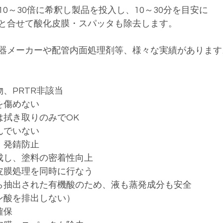
0～30倍に希釈し製品を投入し、10～30分を目安に
と合せて酸化皮膜・スパッタも除去します。
器メーカーや配管内面処理剤等、様々な実績があります
、PRTR非該当
を傷めない
は拭き取りのみでOK
んでいない
・発錆防止
成し、塗料の密着性向上
皮膜処理を同時に行なう
ら抽出された有機酸のため、液も蒸発成分も安全
ン酸を排出しない）
確保