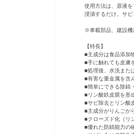
使用方法は、原液を1
浸漬するだけ。サビ
※車載部品、建設機
【特長】
■主成分は食品添加物
■手に触れても皮膚
■処理後、水洗また
■有害な重金属を含
■簡単にできる除錆
■リン酸鉄皮膜を形
■サビ除去とリン酸
■主成分がりんごか
■クローズド化（リ
■優れた防錆能力の