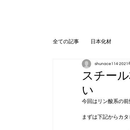
日本化材株式会社
ホーム
環境事業
営業品目
アップル販売
受託加
全ての記事
日本化材
shunace114
202
スチール
い
今回はリン酸系の前
まずは下記からカタ