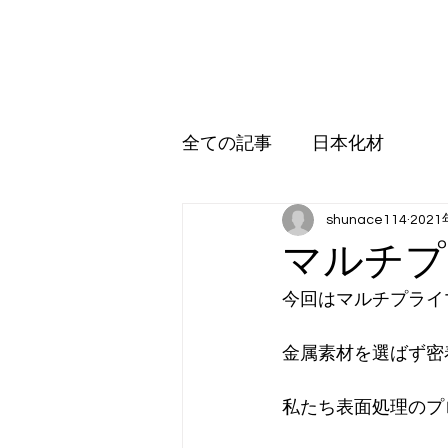
日本化材株式会社
ホーム
環境事業
営業品目
アップル販売
受託加
全ての記事
日本化材
shunace114
202
マルチプ
今回はマルチプライ
金属素材を選ばず密
私たち表面処理のプ