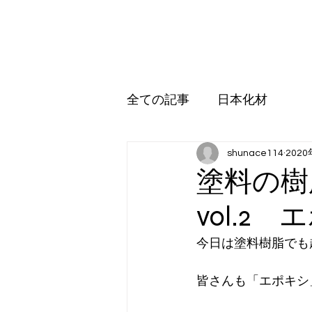
日本化材株式会社
ホーム
環境事業
営業品目
アップル販売
受託加
全ての記事
日本化材
shunace114
202
塗料の
vol.2
今日は塗料樹脂でも
皆さんも「エポキシ