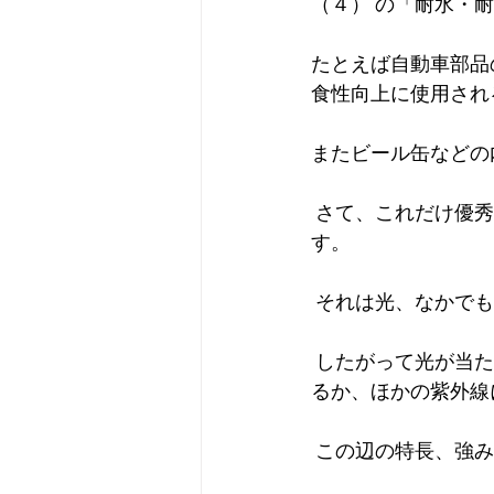
（４） の「耐水・
たとえば自動車部品
食性向上に使用され
またビール缶などの
 さて、これだけ優秀なエポキシ樹脂ですが、たったひとつ、致命的な欠点を持っていま
す。
 それは光、なかで
 したがって光が当たる場所、屋外はもちろん室内でも、使用しないか、下塗として使用す
るか、ほかの紫外線
 この辺の特長、強