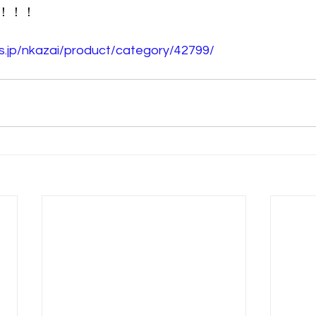
！！！
os.jp/nkazai/product/category/42799/