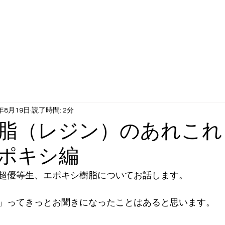
工サービス
動画ギャラリー
当社について
企業沿革
0年8月19日
読了時間: 2分
樹脂（レジン）のあれこ
 エポキシ編
超優等生、エポキシ樹脂についてお話します。
」ってきっとお聞きになったことはあると思います。