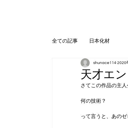
日本化材株式会社
ホーム
環境事業
営業品目
アップル販売
受託加
全ての記事
日本化材
shunace114
202
天才エン
さてこの作品の主人
何の技術？
って言うと、あのゼ