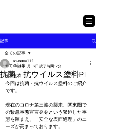
日本化材株式会社
記事
全ての記事
shunace114
全ての記事
2021年1月18日
読了時間: 2分
抗菌・抗ウイルス塗料PI
日本化材
今回は抗菌・抗ウイルス塗料のご紹介
です。
現在のコロナ第三波の襲来、関東圏で
の緊急事態宣言発令という緊迫した事
態を踏まえ、「安全な表面処理」のニ
ーズが高まっております。