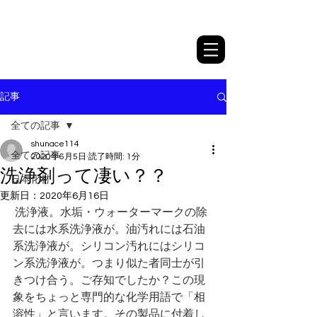
日本化材株式会社
記事
全ての記事
shunace114
全ての記事
2020年6月5日
読了時間: 1分
洗浄剤って凄い？？
日本化材
更新日：
2020年6月16日
洗浄液。水垢・ウォーターマークの除
去には水系洗浄液が。油汚れには石油
系洗浄液が。シリコン汚れにはシリコ
ン系洗浄液が。つまり似た者同士が引
きつけ合う。ご存知でしたか？この現
象をちょっと専門的な化学用語で「相
溶性」と言います。その製品に付着し