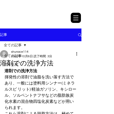
日本化材株式会社
記事
全ての記事
shunace114
全ての記事
2022年10月6日
読了時間: 3分
溶剤での洗浄方法
日本化材
溶剤での洗浄方法 
揮発性の溶剤で油脂を洗い落す方法で
あり、一般には塗料用シンナー(ミネラ
ルスピ リット) 軽油ガソリン、キシロー
ル、ソルベントナフサなどの脂肪族炭
化水素の混合物四塩化炭素などが用い
られます。 
これら溶剤による脱脂方法は、極めて