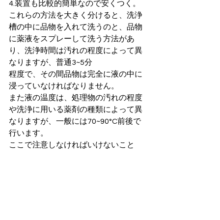
4.装置も比較的簡単なので安くつく。 
これらの方法を大きく分けると、洗浄
槽の中に品物を入れて洗うのと、品物
に薬液をスプレーして洗う方法があ
り、洗浄時間は汚れの程度によって異
なりますが、普通3~5分 
程度で、その間品物は完全に液の中に
浸っていなければなりません。 
また液の温度は、処理物の汚れの程度
や洗浄に用いる薬剤の種類によって異
なりますが、一般には70~90°C前後で
行います。 
ここで注意しなければいけないこと
は、温度管理は勿論のこと、液を連続
で使用すると 
水分が蒸発し、濃度に変化が生じてく
るので、ときどき水や液を補給し、濃
度や水位を一 定に保つようにしなけれ
ばなりません。 