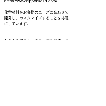
https://www.nipponkazai.com/
化学材料をお客様のニーズに合わせて
開発し、カスタマイズすることを得意
にしています。
ケミカルであなたのニーズを開発しま
す！！！！！
「機能性塗料」って面白い！！！
https://premium.ipros.jp/nkazai/produ
ct/category/42799/