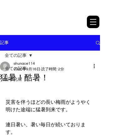
日本化材株式会社
記事
全ての記事
shunace114
全ての記事
2020年9月16日
読了時間: 2分
猛暑！酷暑！
日本化材
災害を伴うほどの長い梅雨がようやく
明けた途端に猛暑到来です。
連日暑い、暑い毎日が続いておりま
す。