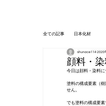
日本化材株式会社
ホーム
環境事業
営業品目
アップル販売
受託加
全ての記事
日本化材
shunace114
202
顔料・染
今日は顔料・染料に
塗料の構成要素（樹
せん。
でも塗料の構成要素