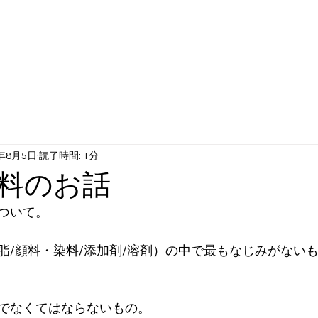
工サービス
動画ギャラリー
当社について
企業沿革
0年8月5日
読了時間: 1分
料のお話
ついて。
脂/顔料・染料/添加剤/溶剤）の中で最もなじみがない
でなくてはならないもの。